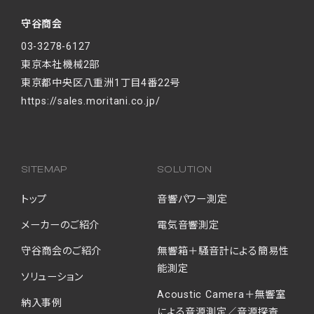
守谷商会
03-3278-6127
東京本社機械2部
東京都中央区八重洲1丁目4番22号
https://sales.moritani.co.jp/
SITEMAP
SOLUTION
トップ
音響パワー測定
メーカーのご紹介
電気音響測定
守谷商会のご紹介
無響箱＋騒音計による簡易性
能測定
ソリューション
Acoustic Camera＋無響室
納入事例
による音源測定／音源探査