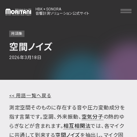
HBK × SONORA
音響計測ソリューション公式サイト
用語集
空間ノイズ
2026年3月18日
<< 用語一覧へ戻る
測定空間そのものに存在する音や圧力変動成分を
指す言葉です。空調、外来振動、
空気分子
の熱的ゆ
らぎなどが含まれます。
相互相関法
では、各マイク
に共通して到来する
空間ノイズ
を抽出し、マイク固