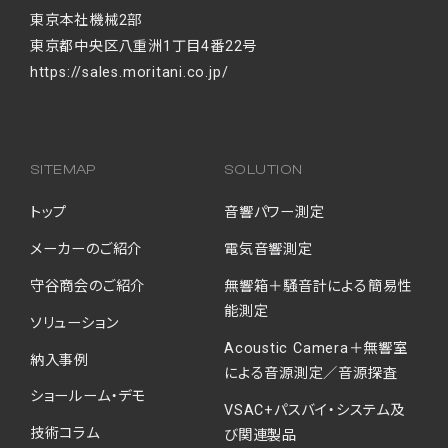
東京本社機械2部
東京都中央区八重洲1丁目4番22号
https://sales.moritani.co.jp/
SITEMAP
SOLUTION
トップ
音響パワー測定
メーカーのご紹介
電気音響測定
守谷商会のご紹介
無響箱＋騒音計による簡易性
能測定
ソリューション
Acoustic Camera＋無響室
納入事例
による音源測定／音源探査
ショールーム・デモ
VSAC+パスバイ・システム及
技術コラム
び関連製品