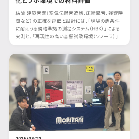
化とラボ環境での材料評価
結論 建築音響（空気伝搬音遮断、床衝撃音、残響時
間など）の正確な評価と設計には、「現場の悪条件
に耐えうる規格準拠の測定システム（HBK）」による
実測と、「再現性の高い音響試験環境（ソノーラ）」...
2026/03/23