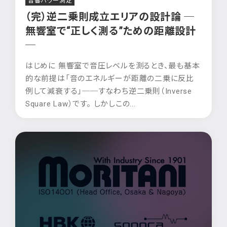
音響パワー測定
（完）逆二乗則成立エリアの設計論 ─
無響室で“正しく測る”ための距離設計
─
はじめに 無響室で音圧レベルを測るとき、最も基本
的な前提は「音のエネルギーが距離の二乗に反比
例して減衰する」──すなわち逆二乗則（Inverse
Square Law）です。 しかしこの...