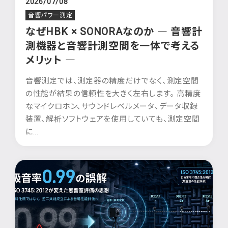
2026/07/08
音響パワー測定
なぜHBK × SONORAなのか ― 音響計
測機器と音響計測空間を一体で考える
メリット ―
音響測定では、測定器の精度だけでなく、測定空間
の性能が結果の信頼性を大きく左右します。 高精度
なマイクロホン、サウンドレベルメータ、データ収録
装置、解析ソフトウェアを使用していても、測定空間
に...