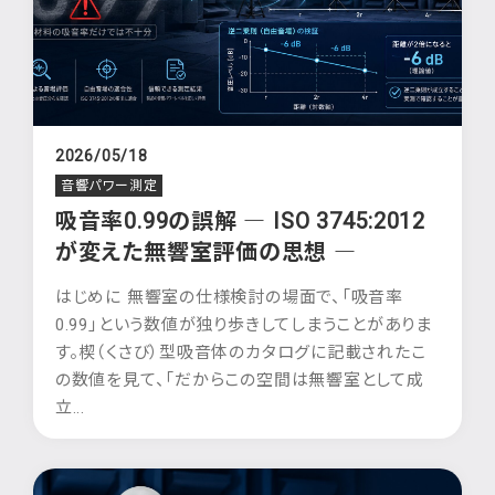
2026/05/18
音響パワー測定
吸音率0.99の誤解 ― ISO 3745:2012
が変えた無響室評価の思想 ―
はじめに 無響室の仕様検討の場面で、「吸音率
0.99」という数値が独り歩きしてしまうことがありま
す。楔（くさび）型吸音体のカタログに記載されたこ
の数値を見て、「だからこの空間は無響室として成
立...