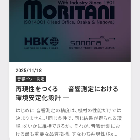
2025/11/18
音響パワー測定
再現性をつくる ─ 音響測定における
環境安定化設計 ─
はじめに 音響測定の精度は、機材の性能だけでは
決まりません。「同じ条件で、同じ結果が得られる環
境」をいかに維持できるか。 それが、音響計測にお
ける最も重要な品質指標、すなわち再現性（Re...