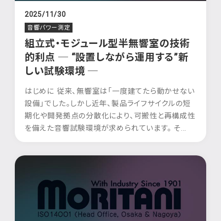
2025/11/30
音響パワー測定
組立式・モジュール型半無響室の技術
的利点 ─ “設置しながら運用する”新
しい試験環境 ─
はじめに 従来、無響室は「一度建てたら動かせない
設備」でした。しかし近年、製品ライフサイクルの短
期化や開発拠点の分散化により、可搬性と再構成性
を備えた音響試験環境が求められています。 そ...