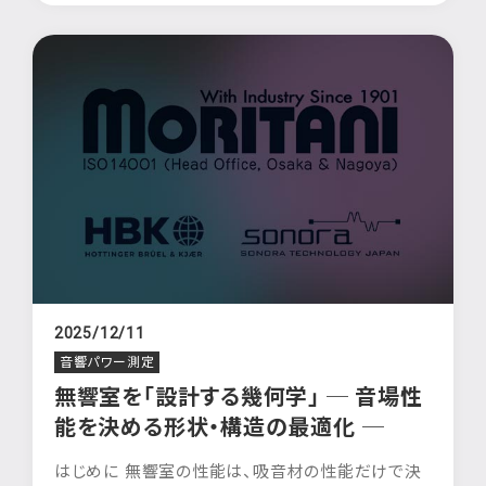
2025/12/11
音響パワー測定
無響室を「設計する幾何学」 ─ 音場性
能を決める形状・構造の最適化 ─
はじめに 無響室の性能は、吸音材の性能だけで決