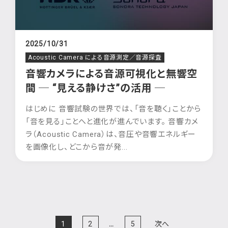
2025/10/31
Acoustic Camera による音源測定／音源探査
音響カメラによる音源可視化と無響空
間 ─ “見える静けさ”の活用 ─
はじめに 音響試験の世界では、「音を聴く」ことから
「音を見る」ことへと進化が進んでいます。 音響カメ
ラ（Acoustic Camera）は、音圧や音響エネルギー
を画像化し、どこから音が発...
投
稿
1
2
…
5
次へ