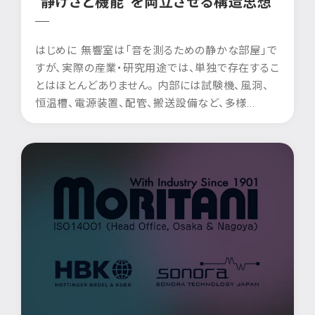
“静けさと機能”を両立させる構造思想
─
はじめに 無響室は「音を測るための静かな部屋」で
すが、実際の産業・研究用途では、単独で存在するこ
とはほとんどありません。 内部には試験機、風洞、
恒温槽、電源装置、配管、搬送設備など、多様...