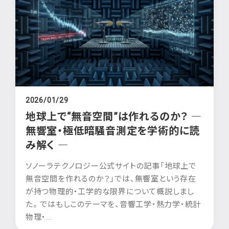
2026/01/29
地球上で“無音空間”は作れるのか？ ―
無響室・極低暗騒音測定を学術的に読
み解く ―
ソノーラテクノロジー公式サイトの記事「地球上で
無音空間を作れるのか？」では、無響室という存在
が持つ物理的・工学的な限界について概説しまし
た。 ではもしこのテーマを、音響工学・熱力学・統計
物理・...