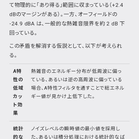
て物理的に「あり得る」範囲に収まっている（+2.4
dBのマージンがある）。一方、オーフィールドの
-24.9 dBA は、一般的な熱雑音限界を約 2 dB 下
回っている。
この矛盾を解消する仮説として、以下が考えられ
る。
A特
熱雑音のエネルギー分布が低周波に偏っ
性の
ている、あるいは逆の高周波に偏っている
低域
場合、A特性フィルタを通すことで総エネル
カッ
ギー値が見かけ上低下した。
ト効
果
統計
ノイズレベルの瞬時値の最小値を採用し
的な
た、あるいは積分処理における統計的なば