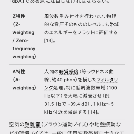
「dBA」である点に注目しなければならない。
Z特性
周波数重み付けを行わない、物理
（Z-
的な音圧そのもののレベル。広帯域
weighting
のエネルギーをフラットに評価する
/ Zero-
[14]。
frequency
weighting）
A特性
人間の
聴覚感度
（等ラウドネス曲
（A-
線、約40 phon）を模した
フィルタリ
weighting）
ング
処理。特に低周波数帯域（100
Hz以下）を大幅に減衰させ（例:
31.5 Hzで -39.4 dB）、1 kHz～5
kHz付近を強調する [14]。
空気の
熱雑音
（ブラウン運動ノイズ）や地盤振動な
どの環境ノイズは、一般に低周波数帯域に大きなエ