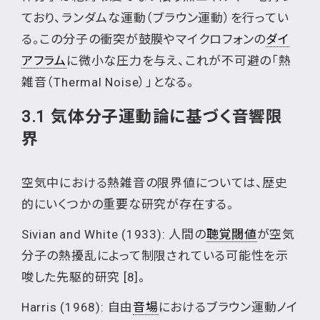
ており、ランダムな運動（ブラウン運動）を行ってい
る。この分子の衝突が鼓膜やマイクロフォンの
ダイ
アフラム
に微小な圧力を与え、これが不可避の「熱
雑音（Thermal Noise）」となる。
3.1 気体分子運動論に基づく音響限
界
空気中における熱雑音の限界値については、歴史
的にいくつかの重要な研究が存在する。
Sivian and White (1933): 人間の
聴覚閾値
が空気
分子の熱擾乱によって制限されている可能性を示
唆した先駆的研究 [8]。
Harris (1968): 自由
音場
におけるブラウン運動ノイ