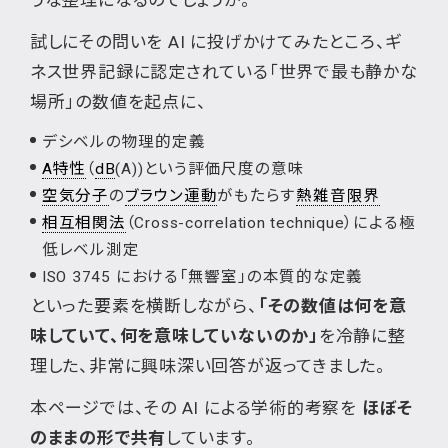
うな整理になるのでしょうか。
試しにその問いを AI に投げかけてみたところ、ギ
ネス世界記録に認定されている「世界で最も静かな
場所」の数値を起点に、
デシベルの物理的定義
A特性
（
dB
(A))という評価尺度の意味
空気分子
の
ブラウン運動
がもたらす
熱雑音限界
相互相関法
（Cross-correlation technique）による極
低レベル測定
ISO 3745 における「無響室」の本質的な定義
といった要素を横断しながら、
「その数値は何を意
味していて、何を意味していないのか」
を冷静に整
理した、非常に興味深い回答が返ってきました。
本ページでは、その AI による学術的考察を
ほぼそ
のままの形で共有
しています。