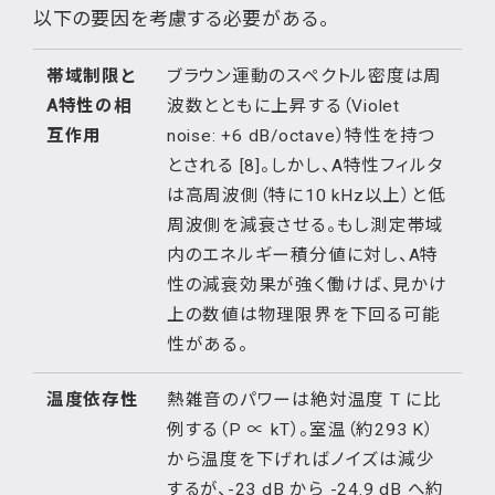
以下の要因を考慮する必要がある。
帯域制限と
ブラウン運動のスペクトル密度は周
A特性の相
波数とともに上昇する（Violet
互作用
noise: +6 dB/octave）特性を持つ
とされる [8]。しかし、A特性フィルタ
は高周波側（特に10 kHz以上）と低
周波側を減衰させる。もし測定帯域
内のエネルギー積分値に対し、A特
性の減衰効果が強く働けば、見かけ
上の数値は物理限界を下回る可能
性がある。
温度依存性
熱雑音のパワーは絶対温度 T に比
例する（P ∝ kT）。室温（約293 K）
から温度を下げればノイズは減少
するが、-23 dB から -24.9 dB へ約