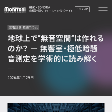
HBK × SONORA
EN
JP
音響計測ソリューション公式サイト
音響計測 技術コラム
地球上で“無音空間”は作れる
のか？ ― 無響室・極低暗騒
音測定を学術的に読み解く
―
2026年1月29日