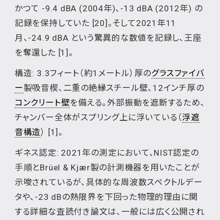
かつて -9.4 dBA (2004年)、-13 dBA (2012年) の
記録を保持していた [20]。そして2021年11
月、-24.9 dBA という驚異的な数値を記録し、王座
を奪還した [1]。
構造: 3.3フィート（約1メートル）厚の
グラスファイバ
ー
製吸音楔、二重の絶縁スチール壁、12インチ厚の
コンクリート壁
を備える。外部振動を遮断するため、
チャンバー全体がスプリング上に浮いている（
浮遮
音構造
） [1]。
ギネス認定: 2021年の測定において、NIST認定の
手順とBrüel & Kjær製の計測機器を用いたことが
示唆されているが、具体的な周波数スペクトルデー
タや、-23 dBの熱限界を下回った物理的理由に関
する詳細な査読付き論文は、一般には広く公開され