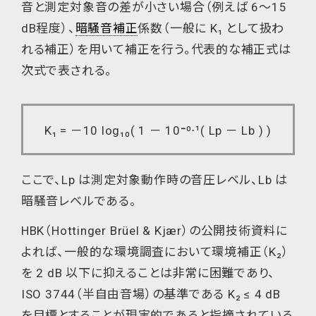
音と測定対象音の差が小さい場合（例えば 6～15
dB程度）、
暗騒音補正
係数（一般に K₁ として扱わ
れる補正）を用いて補正を行う。代表的な補正式は
次式で表される。
K₁ = －10 log₁₀( 1 － 10
⁻
⁰⋅¹( Lp － Lb ) )
ここで、Lp は測定対象動作時の音圧レベル、Lb は
暗騒音レベルである。
HBK（Hottinger Brüel & Kjær）の公開技術資料に
よれば、一般的な環境調査において環境補正（K₂）
を 2 dB 以下に抑えることは非常に困難であり、
ISO 3744（半自由音場）の基準である K₂ ≤ 4 dB
を目標とすることが現実的であると指摘されている