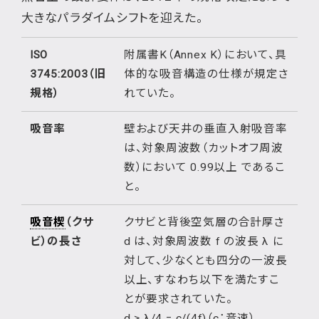
大きなパラダイムシフトを迎えた。
ISO
附属書K（Annex K）において、具
3745:2003（旧
体的な吸音構造の仕様が規定さ
規格）
れていた。
吸音率
壁および天井の垂直入射吸音率
は、対象周波数（カットオフ周波
数）において 0.99以上 であるこ
と。
吸音楔
（クサ
クサビと背後空気層の合計厚さ
ビ）の長さ
d は、対象周波数 f の波長 λ に
対して、少なくとも四分の一波長
以上、すなわち以下を満たすこ
とが要求されていた。
d ≥ λ/4 = c/(4f)（c：音速）