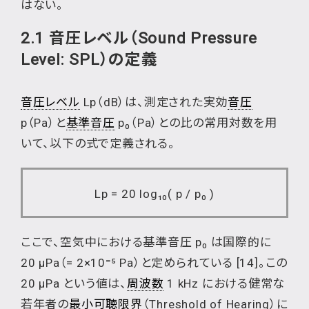
はない。
2.1 音圧レベル（Sound Pressure
Level: SPL）の定義
音圧レベル
Lp（dB）は、測定された実効
音圧
p（Pa）と
基準音圧
p₀（Pa）との比の常用対数を用
いて、以下の式で定義される。
Lp = 20 log₁₀( p / p₀ )
ここで、空気中における基準音圧 p₀ は国際的に
20 µPa（= 2×10
⁻
⁵ Pa）と定められている [14]。この
20 µPa という値は、
周波数
1 kHz における健常な
若年者の
最小可聴限界
（Threshold of Hearing）に