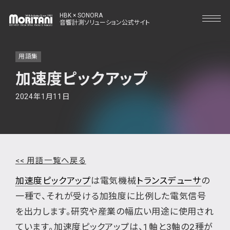
HBK × SONORA
音響計測ソリューション公式サイト
用語集
加速度ピックアップ
2024年1月11日
<< 用語一覧へ戻る
加速度ピックアップ
は電気機械
トランスデューサ
の
一種で、それが受ける加独度に比例した電気信号
を出力します。研究や産業の幅広い用途に使用され
ています。加速度ピックアップは、1軸と3軸の2種が