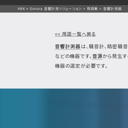
HBK × Sonora 音響計測ソリューション
用語集
音響計測器
<< 用語一覧へ戻る
音響計測器
は、騒音計、精密騒音
などの機器です。
音源
から発生す
機器の選定が必要です。