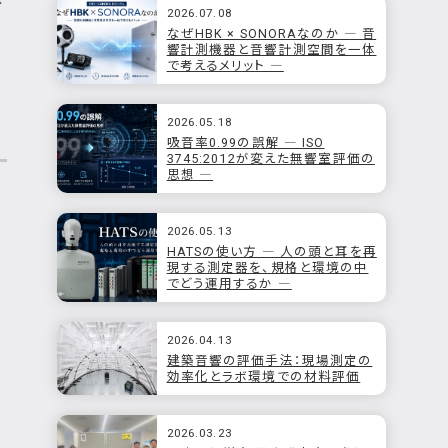
で
2026.07.08
なぜHBK × SONORAなのか ― 音
響計測機器と音響計測空間を一体
で考えるメリット ―
2026.05.18
吸音率0.99の誤解 ― ISO
3745:2012が変えた無響室評価の
思想 ―
2026.05.13
HATSの使い方 ― 人の頭と耳を再
現する測定器を、規格と環境の中
でどう運用するか ―
2026.04.13
建築音響の評価手法：現場測定の
効率化とラボ環境での材料評価
2026.03.23