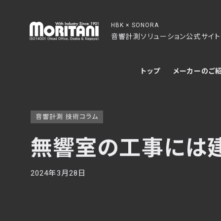
HBK × SONORA
音響計測ソリューション公式サイト
トップ
メーカーのご
音響計測 技術コラム
無響室の工事には
2024年3月28日