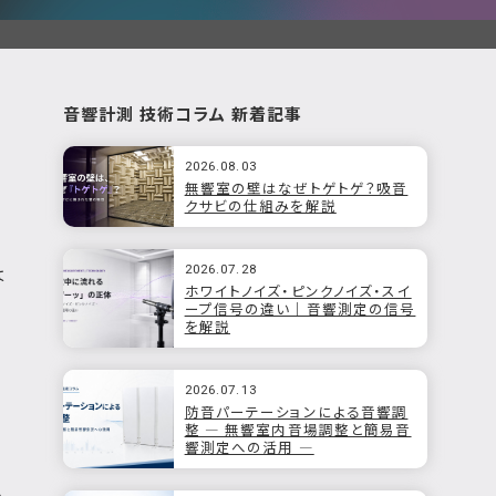
音響計測 技術コラム 新着記事
2026.08.03
無響室の壁はなぜトゲトゲ？吸音
クサビの仕組みを解説
2026.07.28
は
ホワイトノイズ・ピンクノイズ・スイ
ープ信号の違い｜音響測定の信号
を解説
2026.07.13
防音パーテーションによる音響調
整 ― 無響室内音場調整と簡易音
響測定への活用 ―