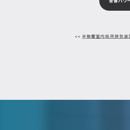
音響パワ
<<
半無響室内局所排気装