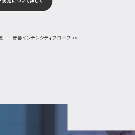
ー測定について詳しく
置
音響インテンシティプローブ
>>