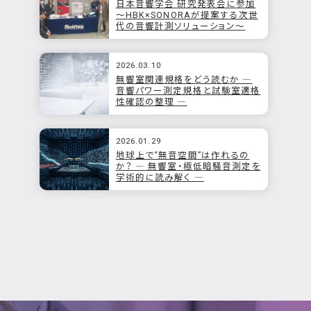
日本音響学会 研究発表会に参加
～HBK×SONORAが提案する次世
代の音響計測ソリューション～
2026.03.10
無響室関連規格をどう読むか ―
音響パワー測定規格と試験室適格
性確認の整理 ―
2026.01.29
地球上で“無音空間”は作れるの
か？ ― 無響室・極低暗騒音測定を
学術的に読み解く ―