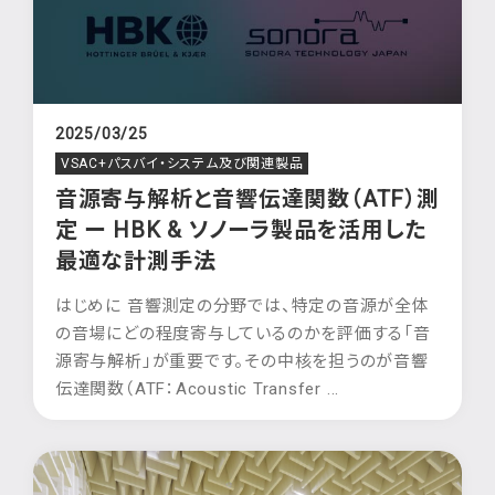
2025/03/25
VSAC+パスバイ・システム及び関連製品
音源寄与解析と音響伝達関数（ATF）測
定 ー HBK & ソノーラ製品を活用した
最適な計測手法
はじめに 音響測定の分野では、特定の音源が全体
の音場にどの程度寄与しているのかを評価する「音
源寄与解析」が重要です。その中核を担うのが音響
伝達関数（ATF：Acoustic Transfer ...