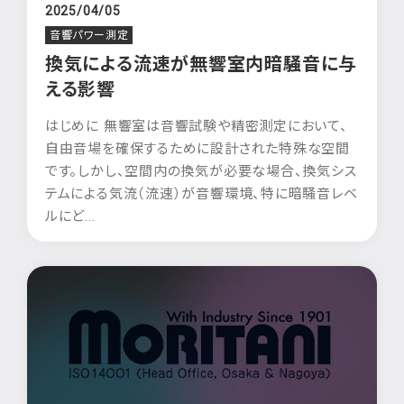
2025/04/05
音響パワー測定
換気による流速が無響室内暗騒音に与
える影響
はじめに 無響室は音響試験や精密測定において、
自由音場を確保するために設計された特殊な空間
です。しかし、空間内の換気が必要な場合、換気シス
テムによる気流（流速）が音響環境、特に暗騒音レベ
ルにど...