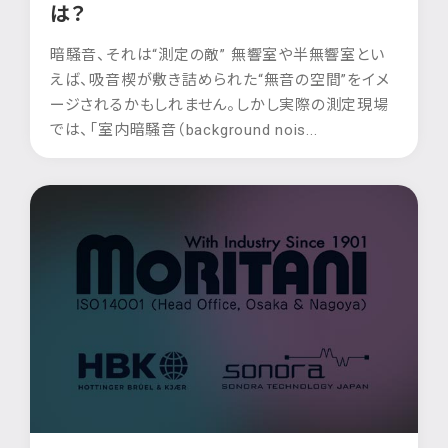
は？
暗騒音、それは“測定の敵” 無響室や半無響室とい
えば、吸音楔が敷き詰められた“無音の空間”をイメ
ージされるかもしれません。しかし実際の測定現場
では、「室内暗騒音（background nois...