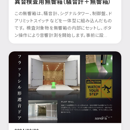
異音検査用無響箱（騒音計＋無響箱）
この無響箱は、騒音計、シグナルタワー、制御盤、ド
アリミットスイッチなどを一体型に組み込んだもの
です。 検査対象物を無響箱の内部にセットし、ボタ
ン操作により音響計測を開始します。事前に設...