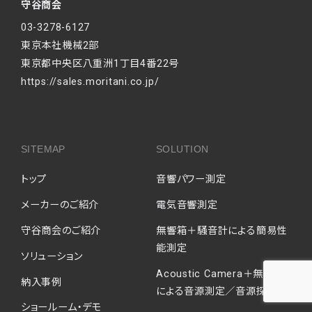
守谷商会
03-3278-6127
東京本社機械2部
東京都中央区八重洲1丁目4番22号
https://sales.moritani.co.jp/
SITEMAP
SOLUTION
トップ
音響パワー測定
メーカーのご紹介
電気音響測定
守谷商会のご紹介
無響箱＋騒音計による簡易性
能測定
ソリューション
Acoustic Camera＋無響室
納入事例
による音源測定／音源探査
ショールーム・デモ