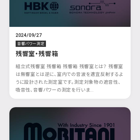
2024/09/27
音響パワー測定
残響室・残響箱
組立式残響室 残響箱 残響箱 残響室とは？ 残響室
は無響室とは逆に、室内での音波を適宜反射するよ
うに設計された測定室です。測定対象物の遮音性、
吸音性、音響パワーの測定を行いま...